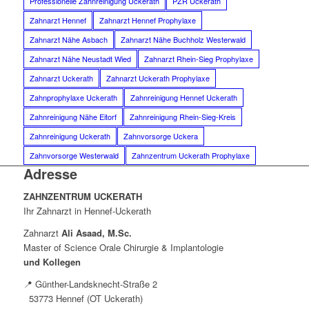
Professionelle Zahnreinigung Uckerath
PZR Uckerath
Zahnarzt Hennef
Zahnarzt Hennef Prophylaxe
Zahnarzt Nähe Asbach
Zahnarzt Nähe Buchholz Westerwald
Zahnarzt Nähe Neustadt Wied
Zahnarzt Rhein-Sieg Prophylaxe
Zahnarzt Uckerath
Zahnarzt Uckerath Prophylaxe
Zahnprophylaxe Uckerath
Zahnreinigung Hennef Uckerath
Zahnreinigung Nähe Eitorf
Zahnreinigung Rhein-Sieg-Kreis
Zahnreinigung Uckerath
Zahnvorsorge Uckera
Zahnvorsorge Westerwald
Zahnzentrum Uckerath Prophylaxe
Adresse
ZAHNZENTRUM UCKERATH
Ihr Zahnarzt in Hennef-Uckerath
Zahnarzt
Ali Asaad, M.Sc.
Master of Science Orale Chirurgie & Implantologie
und Kollegen
📍 Günther-Landsknecht-Straße 2
53773 Hennef (OT Uckerath)