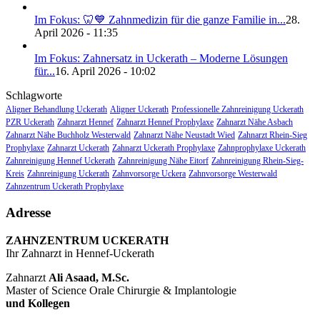
Im Fokus: 🦷💙 Zahnmedizin für die ganze Familie in...
28.
April 2026 - 11:35
Im Fokus: Zahnersatz in Uckerath – Moderne Lösungen
für...
16. April 2026 - 10:02
Schlagworte
Aligner Behandlung Uckerath
Aligner Uckerath
Professionelle Zahnreinigung Uckerath
PZR Uckerath
Zahnarzt Hennef
Zahnarzt Hennef Prophylaxe
Zahnarzt Nähe Asbach
Zahnarzt Nähe Buchholz Westerwald
Zahnarzt Nähe Neustadt Wied
Zahnarzt Rhein-Sieg
Prophylaxe
Zahnarzt Uckerath
Zahnarzt Uckerath Prophylaxe
Zahnprophylaxe Uckerath
Zahnreinigung Hennef Uckerath
Zahnreinigung Nähe Eitorf
Zahnreinigung Rhein-Sieg-
Kreis
Zahnreinigung Uckerath
Zahnvorsorge Uckera
Zahnvorsorge Westerwald
Zahnzentrum Uckerath Prophylaxe
Adresse
ZAHNZENTRUM UCKERATH
Ihr Zahnarzt in Hennef-Uckerath
Zahnarzt
Ali Asaad, M.Sc.
Master of Science Orale Chirurgie & Implantologie
und Kollegen