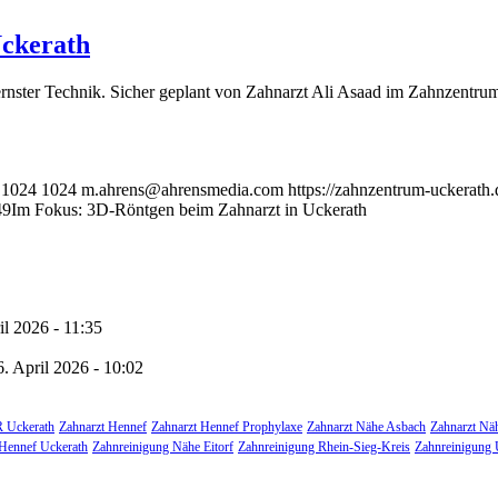
Uckerath
rnster Technik. Sicher geplant von Zahnarzt Ali Asaad im Zahnzentru
1024
1024
m.ahrens@ahrensmedia.com
https://zahnzentrum-uckerat
49
Im Fokus: 3D-Röntgen beim Zahnarzt in Uckerath
il 2026 - 11:35
6. April 2026 - 10:02
 Uckerath
Zahnarzt Hennef
Zahnarzt Hennef Prophylaxe
Zahnarzt Nähe Asbach
Zahnarzt Nä
Hennef Uckerath
Zahnreinigung Nähe Eitorf
Zahnreinigung Rhein-Sieg-Kreis
Zahnreinigung 