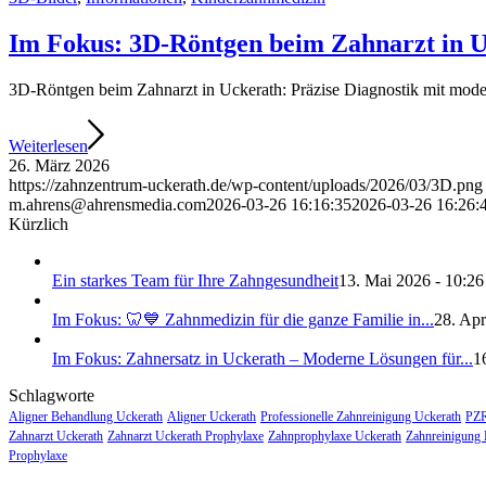
Im Fokus: 3D-Röntgen beim Zahnarzt in 
3D-Röntgen beim Zahnarzt in Uckerath: Präzise Diagnostik mit mode
Weiterlesen
26. März 2026
https://zahnzentrum-uckerath.de/wp-content/uploads/2026/03/3D.png
m.ahrens@ahrensmedia.com
2026-03-26 16:16:35
2026-03-26 16:26:
Kürzlich
Ein starkes Team für Ihre Zahngesundheit
13. Mai 2026 - 10:26
Im Fokus: 🦷💙 Zahnmedizin für die ganze Familie in...
28. Apr
Im Fokus: Zahnersatz in Uckerath – Moderne Lösungen für...
1
Schlagworte
Aligner Behandlung Uckerath
Aligner Uckerath
Professionelle Zahnreinigung Uckerath
PZR
Zahnarzt Uckerath
Zahnarzt Uckerath Prophylaxe
Zahnprophylaxe Uckerath
Zahnreinigung 
Prophylaxe