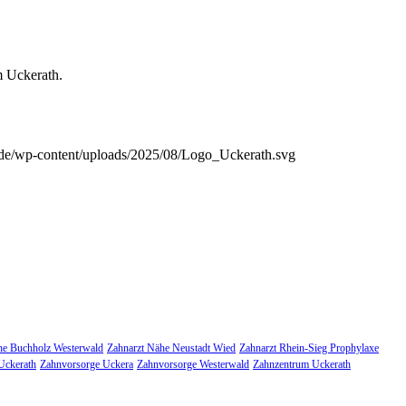
m Uckerath.
h.de/wp-content/uploads/2025/08/Logo_Uckerath.svg
he Buchholz Westerwald
Zahnarzt Nähe Neustadt Wied
Zahnarzt Rhein-Sieg Prophylaxe
Uckerath
Zahnvorsorge Uckera
Zahnvorsorge Westerwald
Zahnzentrum Uckerath