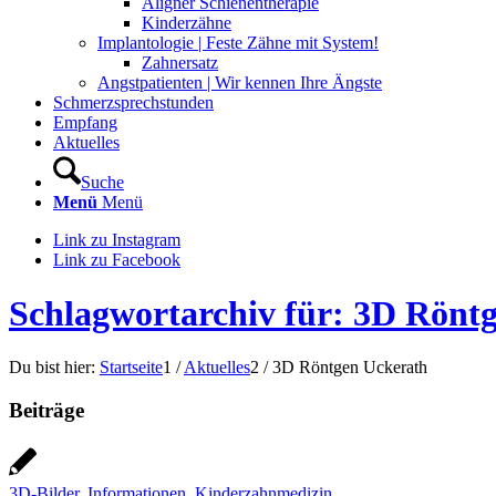
Aligner Schienentherapie
Kinderzähne
Implantologie | Feste Zähne mit System!
Zahnersatz
Angstpatienten | Wir kennen Ihre Ängste
Schmerzsprechstunden
Empfang
Aktuelles
Suche
Menü
Menü
Link zu Instagram
Link zu Facebook
Schlagwortarchiv für: 3D Rönt
Du bist hier:
Startseite
1
/
Aktuelles
2
/
3D Röntgen Uckerath
Beiträge
3D-Bilder
,
Informationen
,
Kinderzahnmedizin