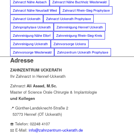
Zahnarzt Nähe Asbach
Zahnarzt Nähe Buchholz Westerwald
Zahnarzt Nähe Neustadt Wied
Zahnarzt Rhein-Sieg Prophylaxe
Zahnarzt Uckerath
Zahnarzt Uckerath Prophylaxe
Zahnprophylaxe Uckerath
Zahnreinigung Hennef Uckerath
Zahnreinigung Nähe Eitorf
Zahnreinigung Rhein-Sieg-Kreis
Zahnreinigung Uckerath
Zahnvorsorge Uckera
Zahnvorsorge Westerwald
Zahnzentrum Uckerath Prophylaxe
Adresse
ZAHNZENTRUM UCKERATH
Ihr Zahnarzt in Hennef-Uckerath
Zahnarzt
Ali Asaad, M.Sc.
Master of Science Orale Chirurgie & Implantologie
und Kollegen
📍 Günther-Landsknecht-Straße 2
53773 Hennef (OT Uckerath)
☎️ Telefon: 02248 4107
📧 E-Mail:
info@zahnzentrum-uckerath.de